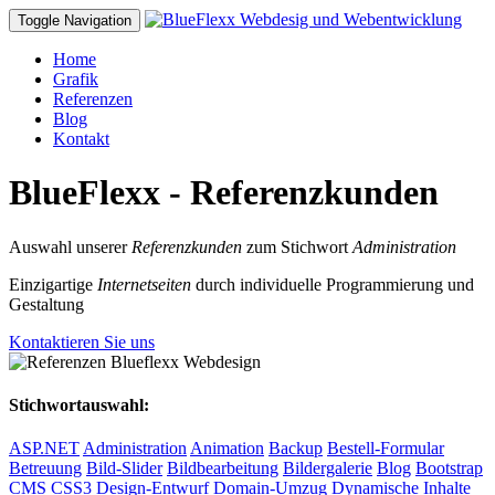
Toggle Navigation
Home
Grafik
Referenzen
Blog
Kontakt
BlueFlexx - Referenzkunden
Auswahl unserer
Referenzkunden
zum Stichwort
Administration
Einzigartige
Internetseiten
durch individuelle Programmierung und
Gestaltung
Kontaktieren Sie uns
Stichwortauswahl:
ASP.NET
Administration
Animation
Backup
Bestell-Formular
Betreuung
Bild-Slider
Bildbearbeitung
Bildergalerie
Blog
Bootstrap
CMS
CSS3
Design-Entwurf
Domain-Umzug
Dynamische Inhalte