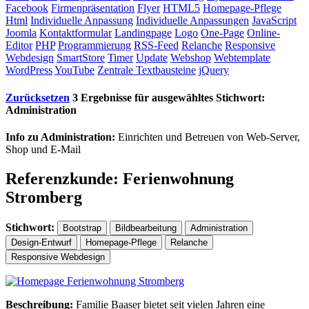
Facebook
Firmenpräsentation
Flyer
HTML5
Homepage-Pflege
Html
Individuelle Anpassung
Individuelle Anpassungen
JavaScript
Joomla
Kontaktformular
Landingpage
Logo
One-Page
Online-
Editor
PHP
Programmierung
RSS-Feed
Relanche
Responsive
Webdesign
SmartStore
Timer
Update
Webshop
Webtemplate
WordPress
YouTube
Zentrale Textbausteine
jQuery
Zurücksetzen
3 Ergebnisse für ausgewähltes Stichwort:
Administration
Info zu Administration:
Einrichten und Betreuen von Web-Server,
Shop und E-Mail
Referenzkunde: Ferienwohnung
Stromberg
Stichwort:
Bootstrap
Bildbearbeitung
Administration
Design-Entwurf
Homepage-Pflege
Relanche
Responsive Webdesign
Beschreibung:
Familie Baaser bietet seit vielen Jahren eine