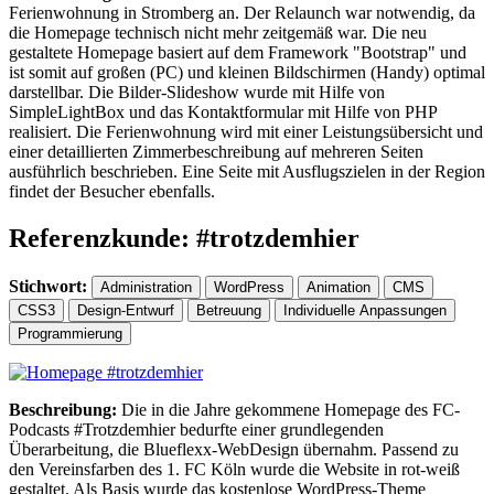
Ferienwohnung in Stromberg an. Der Relaunch war notwendig, da
die Homepage technisch nicht mehr zeitgemäß war. Die neu
gestaltete Homepage basiert auf dem Framework "Bootstrap" und
ist somit auf großen (PC) und kleinen Bildschirmen (Handy) optimal
darstellbar. Die Bilder-Slideshow wurde mit Hilfe von
SimpleLightBox und das Kontaktformular mit Hilfe von PHP
realisiert. Die Ferienwohnung wird mit einer Leistungsübersicht und
einer detaillierten Zimmerbeschreibung auf mehreren Seiten
ausführlich beschrieben. Eine Seite mit Ausflugszielen in der Region
findet der Besucher ebenfalls.
Referenzkunde: #trotzdemhier
Stichwort:
Administration
WordPress
Animation
CMS
CSS3
Design-Entwurf
Betreuung
Individuelle Anpassungen
Programmierung
Beschreibung:
Die in die Jahre gekommene Homepage des FC-
Podcasts #Trotzdemhier bedurfte einer grundlegenden
Überarbeitung, die Blueflexx-WebDesign übernahm. Passend zu
den Vereinsfarben des 1. FC Köln wurde die Website in rot-weiß
gestaltet. Als Basis wurde das kostenlose WordPress-Theme