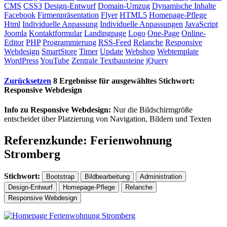
CMS
CSS3
Design-Entwurf
Domain-Umzug
Dynamische Inhalte
Facebook
Firmenpräsentation
Flyer
HTML5
Homepage-Pflege
Html
Individuelle Anpassung
Individuelle Anpassungen
JavaScript
Joomla
Kontaktformular
Landingpage
Logo
One-Page
Online-
Editor
PHP
Programmierung
RSS-Feed
Relanche
Responsive
Webdesign
SmartStore
Timer
Update
Webshop
Webtemplate
WordPress
YouTube
Zentrale Textbausteine
jQuery
Zurücksetzen
8 Ergebnisse für ausgewähltes Stichwort:
Responsive Webdesign
Info zu Responsive Webdesign:
Nur die Bildschirmgröße
entscheidet über Platzierung von Navigation, Bildern und Texten
Referenzkunde: Ferienwohnung
Stromberg
Stichwort:
Bootstrap
Bildbearbeitung
Administration
Design-Entwurf
Homepage-Pflege
Relanche
Responsive Webdesign