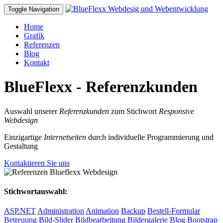
Toggle Navigation
Home
Grafik
Referenzen
Blog
Kontakt
BlueFlexx - Referenzkunden
Auswahl unserer
Referenzkunden
zum Stichwort
Responsive
Webdesign
Einzigartige
Internetseiten
durch individuelle Programmierung und
Gestaltung
Kontaktieren Sie uns
Stichwortauswahl:
ASP.NET
Administration
Animation
Backup
Bestell-Formular
Betreuung
Bild-Slider
Bildbearbeitung
Bildergalerie
Blog
Bootstrap