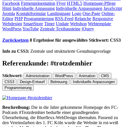
Facebook
Firmenpräsentation
Flyer
HTML5
Homepage-Pflege
Html
Individuelle Anpassung
Individuelle Anpassungen
JavaScript
Joomla
Kontaktformular
Landingpage
Logo
One-Page
Online-
Editor
PHP
Programmierung
RSS-Feed
Relanche
Responsive
Webdesign
SmartStore
Timer
Update
Webshop
Webtemplate
WordPress
YouTube
Zentrale Textbausteine
jQuery
Zurücksetzen
8 Ergebnisse für ausgewähltes Stichwort:
CSS3
Info zu CSS3:
Zentrale und strukturierte Gestaltungsvorlage
Referenzkunde: #trotzdemhier
Stichwort:
Administration
WordPress
Animation
CMS
CSS3
Design-Entwurf
Betreuung
Individuelle Anpassungen
Programmierung
Beschreibung:
Die in die Jahre gekommene Homepage des FC-
Podcasts #Trotzdemhier bedurfte einer grundlegenden
Überarbeitung, die Blueflexx-WebDesign übernahm. Passend zu
den Vereinsfarben des 1. FC Köln wurde die Website in rot-weiß