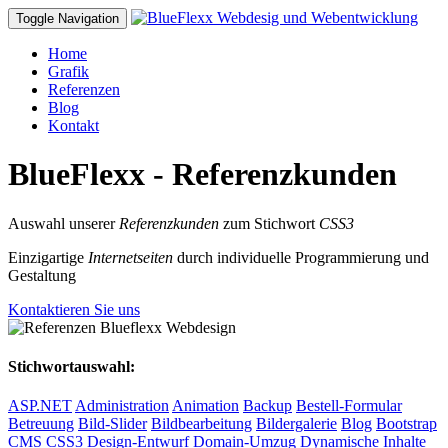
Toggle Navigation
Home
Grafik
Referenzen
Blog
Kontakt
BlueFlexx - Referenzkunden
Auswahl unserer
Referenzkunden
zum Stichwort
CSS3
Einzigartige
Internetseiten
durch individuelle Programmierung und
Gestaltung
Kontaktieren Sie uns
Stichwortauswahl:
ASP.NET
Administration
Animation
Backup
Bestell-Formular
Betreuung
Bild-Slider
Bildbearbeitung
Bildergalerie
Blog
Bootstrap
CMS
CSS3
Design-Entwurf
Domain-Umzug
Dynamische Inhalte