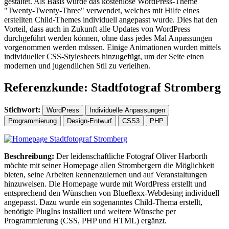
gestaltet. Als Basis wurde das kostenlose WordPress-Theme
"Twenty-Twenty-Three" verwendet, welches mit Hilfe eines
erstellten Child-Themes individuell angepasst wurde. Dies hat den
Vorteil, dass auch in Zukunft alle Updates von WordPress
durchgeführt werden können, ohne dass jedes Mal Anpassungen
vorgenommen werden müssen. Einige Animationen wurden mittels
individueller CSS-Stylesheets hinzugefügt, um der Seite einen
modernen und jugendlichen Stil zu verleihen.
Referenzkunde: Stadtfotograf Stromberg
Stichwort:
WordPress
Individuelle Anpassungen
Programmierung
Design-Entwurf
CSS3
PHP
Beschreibung:
Der leidenschaftliche Fotograf Oliver Harborth
möchte mit seiner Homepage allen Strombergern die Möglichkeit
bieten, seine Arbeiten kennenzulernen und auf Veranstaltungen
hinzuweisen. Die Homepage wurde mit WordPress erstellt und
entsprechend den Wünschen von Blueflexx-Webdesing individuell
angepasst. Dazu wurde ein sogenanntes Child-Thema erstellt,
benötigte PlugIns installiert und weitere Wünsche per
Programmierung (CSS, PHP und HTML) ergänzt.